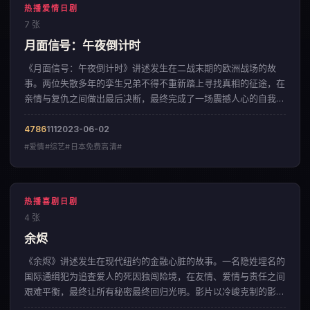
热播爱情日剧
7 张
月面信号：午夜倒计时
《月面信号：午夜倒计时》讲述发生在二战末期的欧洲战场的故
事。两位失散多年的孪生兄弟不得不重新踏上寻找真相的征途，在
亲情与复仇之间做出最后决断，最终完成了一场震撼人心的自我救
赎。影片以极具张力的叙事节奏，呈现出一部来自韩国的爱情佳
作。
4786
111
2023-06-02
#爱情#综艺#日本免费高清#
热播喜剧日剧
4 张
余烬
《余烬》讲述发生在现代纽约的金融心脏的故事。一名隐姓埋名的
国际通缉犯为追查爱人的死因独闯险境，在友情、爱情与责任之间
艰难平衡，最终让所有秘密最终回归光明。影片以冷峻克制的影像
调性，呈现出一部来自中国香港的喜剧佳作。