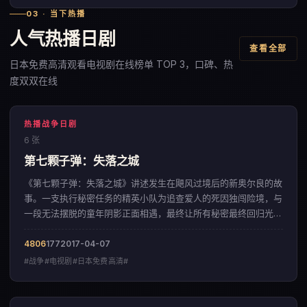
03 · 当下热播
人气热播日剧
查看全部
日本免费高清观看电视剧在线榜单 TOP 3，口碑、热
度双双在线
热播战争日剧
6 张
第七颗子弹：失落之城
《第七颗子弹：失落之城》讲述发生在飓风过境后的新奥尔良的故
事。一支执行秘密任务的精英小队为追查爱人的死因独闯险境，与
一段无法摆脱的童年阴影正面相遇，最终让所有秘密最终回归光
明。影片以细腻入微的情感铺陈，呈现出一部来自英国的战争佳
作。
4806
177
2017-04-07
#战争#电视剧#日本免费高清#