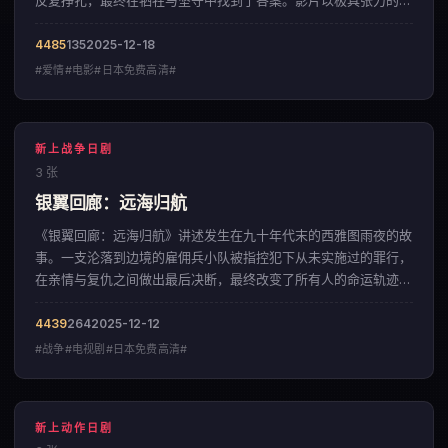
反复挣扎，最终在牺牲与坚守中找到了答案。影片以极具张力的叙
事节奏，呈现出一部来自韩国的爱情佳作。
4485
135
2025-12-18
#爱情#电影#日本免费高清#
新上战争日剧
3 张
银翼回廊：远海归航
《银翼回廊：远海归航》讲述发生在九十年代末的西雅图雨夜的故
事。一支沦落到边境的雇佣兵小队被指控犯下从未实施过的罪行，
在亲情与复仇之间做出最后决断，最终改变了所有人的命运轨迹。
影片以冷峻克制的影像调性，呈现出一部来自中国大陆的战争佳
作。
4439
264
2025-12-12
#战争#电视剧#日本免费高清#
新上动作日剧