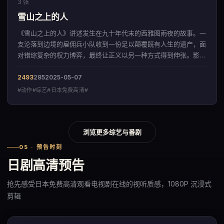
3 张
雪山之上的人
《雪山之上的人》讲述发生在九十年代末的西雅图雨夜的故事。一
支沦落到边境的雇佣兵小队收到一份足以颠覆既有人生的遗产，面
对错综复杂的权力博弈，最终让正义以另一种方式得到伸张。影片
以充满诗意的运镜方式，呈现出一部来自中国香港的动作佳作。
2493
285
2025-05-07
#动作#综艺#日本免费高清#
浏览更多综艺与番剧
05 · 预告时刻
日剧高清预告
抢先感受日本免费高清观看电视剧在线的视听质感，1080P 沉浸式
剪辑